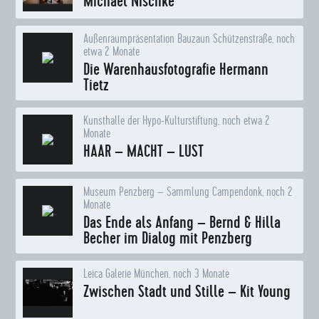
Michael Nischke
Außenraumpräsentation Bauzaun Schützenstraße, noch
etwa 2 Monate
Die Warenhausfotografie Hermann
Tietz
Kunsthalle der Hypo-Kulturstiftung, noch etwa 2
Monate
HAAR – MACHT – LUST
Museum Penzberg – Sammlung Campendonk, noch 2
Monate
Das Ende als Anfang – Bernd & Hilla
Becher im Dialog mit Penzberg
Leica Galerie München, noch 3 Monate
Zwischen Stadt und Stille – Kit Young