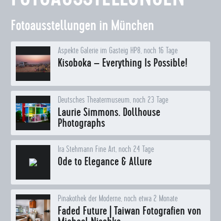
Fotoausstellungen in München
Aspekte Galerie im Gasteig HP8, noch 16 Tage
Kisoboka – Everything Is Possible!
Deutsches Theatermuseum, noch 23 Tage
Laurie Simmons. Dollhouse
Photographs
Ira Stehmann Fine Art, noch 24 Tage
Ode to Elegance & Allure
Pinakothek der Moderne, noch etwa 2 Monate
Faded Future | Taiwan Fotografien von