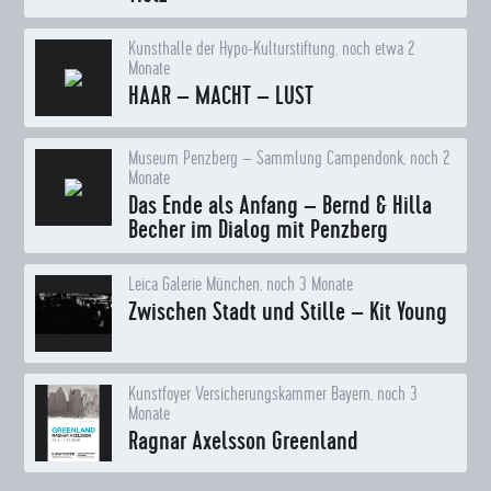
Kunsthalle der Hypo-Kulturstiftung, noch etwa 2
Monate
HAAR – MACHT – LUST
Museum Penzberg – Sammlung Campendonk, noch 2
Monate
Das Ende als Anfang – Bernd & Hilla
Becher im Dialog mit Penzberg
Leica Galerie München, noch 3 Monate
Zwischen Stadt und Stille – Kit Young
Kunstfoyer Versicherungskammer Bayern, noch 3
Monate
Ragnar Axelsson Greenland