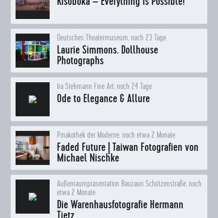
Kisoboka – Everything Is Possible!
Deutsches Theatermuseum, noch 23 Tage
Laurie Simmons. Dollhouse
Photographs
Ira Stehmann Fine Art, noch 24 Tage
Ode to Elegance & Allure
Pinakothek der Moderne, noch etwa 2 Monate
Faded Future | Taiwan Fotografien von
Michael Nischke
Außenraumpräsentation Bauzaun Schützenstraße, noch
etwa 2 Monate
Die Warenhausfotografie Hermann
Tietz